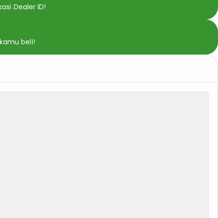
asi Dealer ID!
 kamu beli!